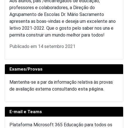
Aos alunos, pais /encarregados de educação,
professores e colaboradores, a Direção do
Agrupamento de Escolas Dr. Mário Sacramento
apresenta as boas-vindas e deseja um excelente ano
letivo 2021-2022. Que o gosto pelo saber nos una e
permita construir um mundo melhor para todos!
Detalhes
Publicado em 14 setembro 2021
Exames/Provas
Mantenha-se a par da informação relativa às provas
de avaliação externa consultando
esta página
.
E-mail e Teams
Plataforma Microsoft 365 Educação para todos os