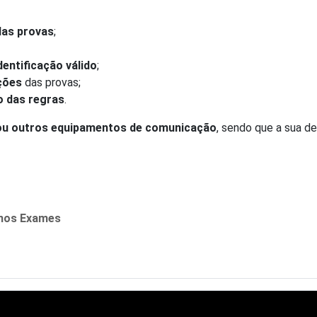
das provas
;
entificação válido
;
ções
das provas;
o das regras
.
ou outros equipamentos de comunicação
, sendo que a sua d
 nos Exames