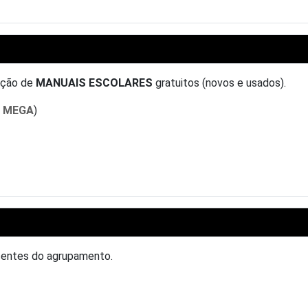
uição de
MANUAIS ESCOLARES
gratuitos (novos e usados).
s MEGA
)
centes do agrupamento.