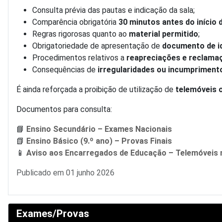
Consulta prévia das pautas e indicação da sala;
Comparência obrigatória
30 minutos antes do início 
Regras rigorosas quanto ao
material permitido
;
Obrigatoriedade de apresentação de
documento de id
Procedimentos relativos a
reapreciações e reclama
Consequências de
irregularidades ou incumpriment
É ainda reforçada a proibição de utilização de
telemóveis 
Documentos para consulta:
📘
Ensino Secundário – Exames Nacionais
📗
Ensino Básico (9.º ano) – Provas Finais
📱
Aviso aos Encarregados de Educação – Telemóveis
Detalhes
Publicado em 01 junho 2026
Exames/Provas