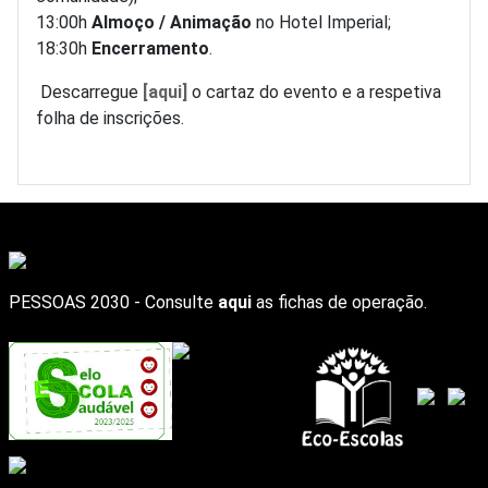
13:00h
Almoço / Animação
no Hotel Imperial;
18:30h
Encerramento
.
Descarregue
[aqui]
o cartaz do evento e a respetiva
folha de inscrições.
PESSOAS 2030 - Consulte
aqui
as fichas de operação.