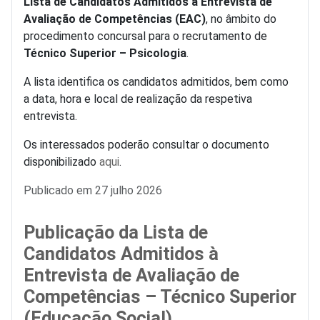
Lista de Candidatos Admitidos à Entrevista de
Avaliação de Competências (EAC)
, no âmbito do
procedimento concursal para o recrutamento de
Técnico Superior – Psicologia
.
A lista identifica os candidatos admitidos, bem como
a data, hora e local de realização da respetiva
entrevista.
Os interessados poderão consultar o documento
disponibilizado
aqui
.
Detalhes
Publicado em 27 julho 2026
Publicação da Lista de
Candidatos Admitidos à
Entrevista de Avaliação de
Competências – Técnico Superior
(Educação Social)