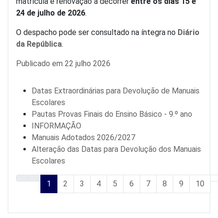
matrícula e renovação a decorrer
entre os dias 15 e
24 de julho de 2026
.
O despacho pode ser consultado na íntegra no
Diário
da República
.
Detalhes
Publicado em 22 julho 2026
Datas Extraordinárias para Devolução de Manuais
Escolares
Pautas Provas Finais do Ensino Básico - 9.º ano
INFORMAÇÃO
Manuais Adotados 2026/2027
Alteração das Datas para Devolução dos Manuais
Escolares
1
2
3
4
5
6
7
8
9
10
Pág. 1 de 51