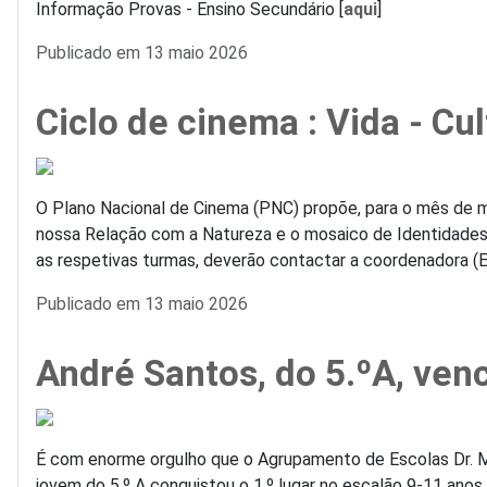
Informação Provas - Ensino Secundário [
aqui
]
Detalhes
Publicado em 13 maio 2026
Ciclo de cinema : Vida - Cu
O Plano Nacional de Cinema (PNC) propõe, para o mês de 
nossa Relação com a Natureza e o mosaico de Identidades
as respetivas turmas, deverão contactar a coordenadora (E
Detalhes
Publicado em 13 maio 2026
André Santos, do 5.ºA, ven
É com enorme orgulho que o Agrupamento de Escolas Dr. Már
jovem do 5.º A conquistou o 1.º lugar no escalão 9-11 anos.