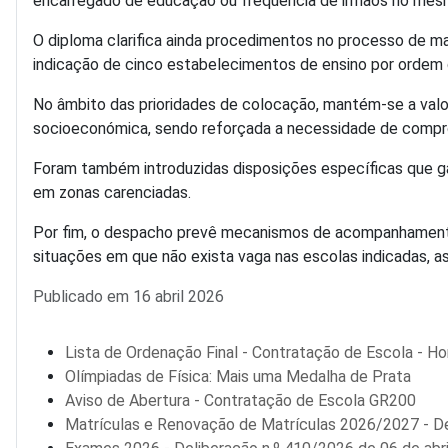
encarregado de educação ou frequência de irmãos no me
O diploma clarifica ainda procedimentos no processo de matr
indicação de cinco estabelecimentos de ensino por ordem 
No âmbito das prioridades de colocação, mantém-se a valor
socioeconómica, sendo reforçada a necessidade de comp
Foram também introduzidas disposições específicas que ga
em zonas carenciadas.
Por fim, o despacho prevê mecanismos de acompanhamento
situações em que não exista vaga nas escolas indicadas, a
Detalhes
Publicado em 16 abril 2026
Lista de Ordenação Final - Contratação de Escola - Ho
Olímpiadas de Física: Mais uma Medalha de Prata
Aviso de Abertura - Contratação de Escola GR200
Matrículas e Renovação de Matrículas 2026/2027 - De