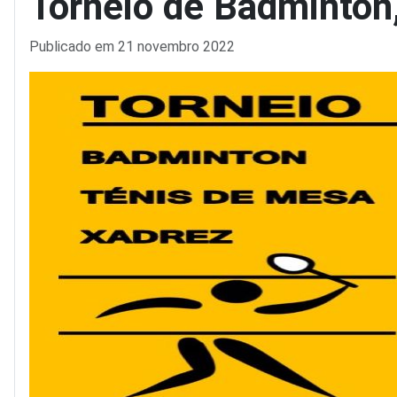
Torneio de Badminton
Detalhes
Publicado em 21 novembro 2022