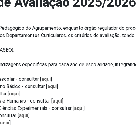
 de Avaliação 2025/2026
 Pedagógico do ​Agrupamento, enquanto órgão regulador do proce
os Departamentos Curriculares, os critérios de avaliação, tend
PASEO);
rendizagens específicas para cada ano de escolaridade, integran
colar - consultar [
aqui
]
no Básico - consultar [
aqui
]
tar [
aqui
]
s e Humanas - consultar [
aqui
]
ências Experimentais - consultar [
aqui
]
nsultar [
aqui
]
aqui
]