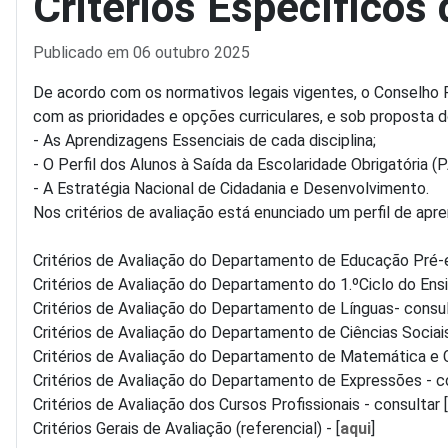
Critérios Específicos
Detalhes
Publicado em 06 outubro 2025
De acordo com ​os normativos legais vigente​s, o Conselho
com as prioridades e opções curriculares, e sob proposta d
- As Aprendizagens Essenciais​ de cada disciplina;
- O Perfil dos Alunos à Saída da Escolaridade Obrigatória ​(
- A Estratégia Nacional de Cidadania e Desenvolvimento.
Nos critérios de avaliação está enunciado um perfil de ap
Critérios de Avaliação do Departamento de Educação Pré-es
Critérios de Avaliação do Departamento do 1.ºCiclo do Ensi
Critérios de Avaliação do Departamento de Línguas- consul
Critérios de Avaliação do Departamento de Ciências Sociai
Critérios de Avaliação do Departamento de Matemática e Ci
Critérios de Avaliação do Departamento de Expressões - co
Critérios de Avaliação dos Cursos Profissionais - consultar [
Critérios Gerais de Avaliação (referencial) - [
aqui
]